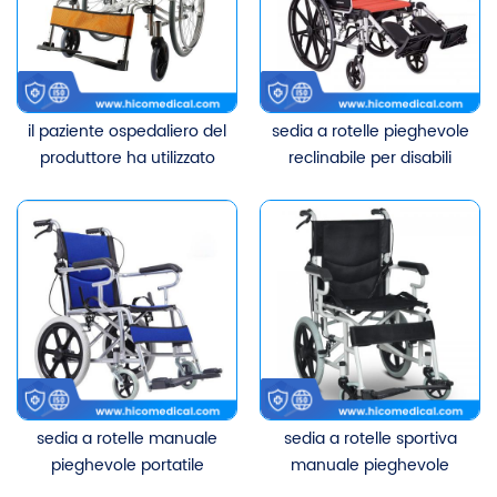
il paziente ospedaliero del
sedia a rotelle pieghevole
produttore ha utilizzato
reclinabile per disabili
una sedia a rotelle
sedia a rotelle manuale
regolabile pieghevole
prezzo
manuale
sedia a rotelle manuale
sedia a rotelle sportiva
pieghevole portatile
manuale pieghevole
leggera di alta qualità
leggera di vendita calda