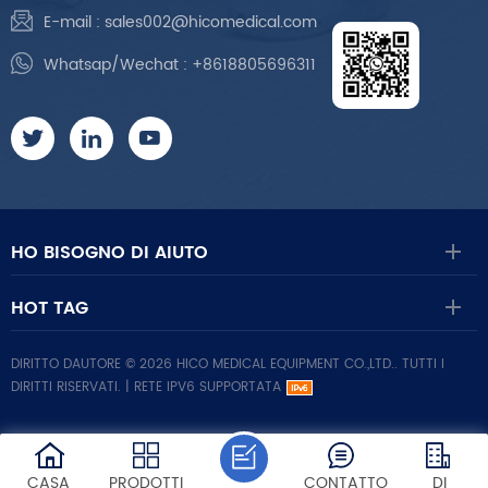
E-mail :
sales002@hicomedical.com
Whatsap/Wechat :
+8618805696311
HO BISOGNO DI AIUTO
HOT TAG
DIRITTO DAUTORE © 2026 HICO MEDICAL EQUIPMENT CO.,LTD.. TUTTI I
DIRITTI RISERVATI. |
RETE IPV6 SUPPORTATA
CASA
PRODOTTI
CONTATTO
DI