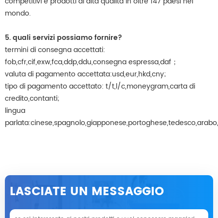
competitivi e prodotti di alta qualità in oltre 147 paesi nel
mondo.
5. quali servizi possiamo fornire?
termini di consegna accettati:
fob,cfr,cif,exw,fca,ddp,ddu,consegna espressa,daf；
valuta di pagamento accettata:usd,eur,hkd,cny;
tipo di pagamento accettato: t/t,l/c,moneygram,carta di
credito,contanti;
lingua
parlata:cinese,spagnolo,giapponese,portoghese,tedesco,arabo,f
LASCIATE UN MESSAGGIO