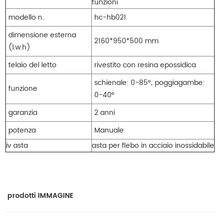
funzioni
modello n..
hc-hb021
dimensione esterna
2160*950*500 mm
(l.w.h)
telaio del letto
rivestito con resina epossidica
schienale: 0-85°; poggiagambe:
funzione
0-40°
garanzia
2 anni
potenza
Manuale
iv asta
asta per flebo in acciaio inossidabile
prodotti IMMAGINE