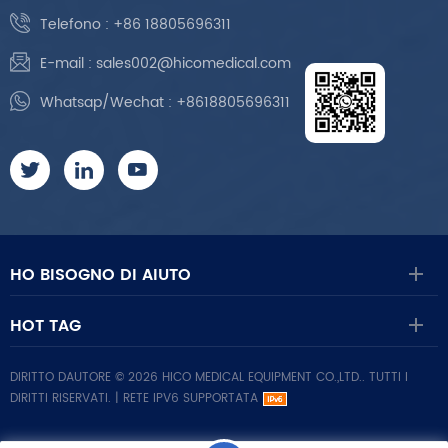
Telefono :
+86 18805696311
E-mail :
sales002@hicomedical.com
Whatsap/Wechat :
+8618805696311
HO BISOGNO DI AIUTO
HOT TAG
DIRITTO DAUTORE © 2026 HICO MEDICAL EQUIPMENT CO.,LTD.. TUTTI I
DIRITTI RISERVATI. |
RETE IPV6 SUPPORTATA