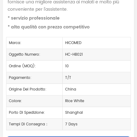
fornisce una migliore assistenza ai malati e molto più
conveniente per l'assistente.
* servizio professionale
* alta qualità con prezzo competitivo
Marca:
HICOMED
Oggetto Numero:
HC-HB021
Ordine (MOQ):
10
Pagamento:
T/T
Origine Del Prodotto:
China
Colore:
Rice White
Porto Di Spedizione:
Shanghai
Tempi Di Consegna：
7 Days