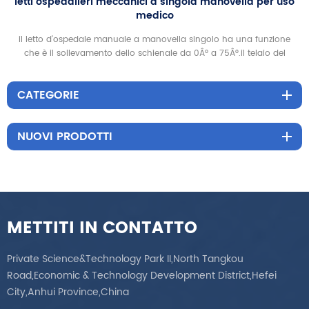
ola manovella per uso
letto d'ospedale piatto medico no
dell'ospedale
singolo ha una funzione
semplice medico letto d'ospedal
0Â° a 75Â°.il telaio del
che è stabile e durevole
CATEGORIE
NUOVI PRODOTTI
METTITI IN CONTATTO
Private Science&Technology Park II,North Tangkou
Road,Economic & Technology Development District,Hefei
City,Anhui Province,China