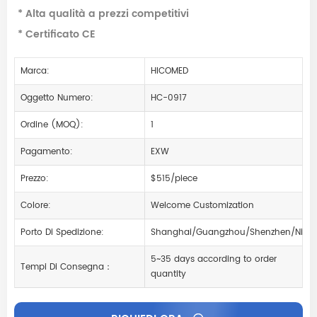
* Alta qualità a prezzi competitivi
* Certificato CE
Marca:
HICOMED
Oggetto Numero:
HC-0917
Ordine (MOQ):
1
Pagamento:
EXW
Prezzo:
$515/piece
Colore:
Welcome Customization
Porto Di Spedizione:
Shanghai/Guangzhou/Shenzhen/Ning
5~35 days according to order
Tempi Di Consegna：
quantity