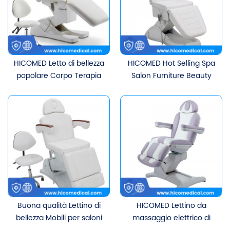
viso Lettino di bellezza
HICOMED Letto di bellezza
HICOMED Hot Selling Spa
popolare Corpo Terapia
Salon Furniture Beauty
facciale Riscaldamento
Facial Lash Bed Medical
Cosmetico Letto per ciglia
Cosmetic Extention
Mobili per saloni Letto per
Massage Bed
massaggi medico
multifunzionale
Buona qualità Lettino di
HICOMED Lettino da
bellezza Mobili per saloni
massaggio elettrico di