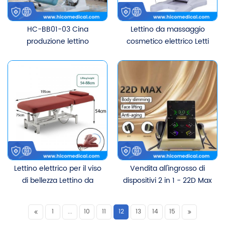
HC-BB01-03 Cina
Lettino da massaggio
produzione lettino
cosmetico elettrico Letti
elettrico multifunzionale
per il viso di bellezza
con 3 motori
Lettino elettrico per il viso
Vendita all'ingrosso di
di bellezza Lettino da
dispositivi 2 in 1 - 22D Max
massaggio per salone di
HIFU per lifting del viso e
bellezza
dimagrimento del corpo.
1
...
10
11
12
13
14
15