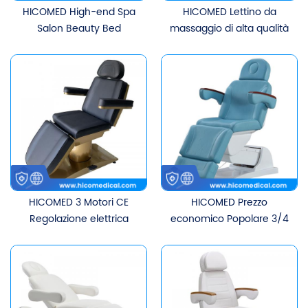
HICOMED High-end Spa
HICOMED Lettino da
Salon Beauty Bed
massaggio di alta qualità
Trattamento viso
Regolazione elettrica Spa
Cosmetico Lettino per
Trattamento viso
ciglia Lettino da
Cosmetico Tavolo per
massaggio con
ciglia Mobili per saloni
aromaterapia e Bluetooth
Lettino di bellezza
HICOMED 3 Motori CE
HICOMED Prezzo
Regolazione elettrica
economico Popolare 3/4
Lettino di bellezza Mobili
CE Motori Lettino da
per terapia del salone di
massaggio elettrico Mobili
bellezza Lettino da
per saloni di bellezza
massaggio cosmetico per
Sedia multifunzionale
il viso
Lettino cosmetico per il