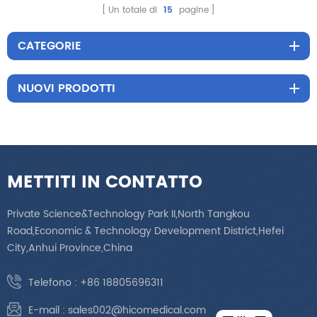
Un totale di
15
pagine
CATEGORIE
NUOVI PRODOTTI
METTITI IN CONTATTO
Private Science&Technology Park II,North Tangkou
Road,Economic & Technology Development District,Hefei
City,Anhui Province,China
Telefono :
+86 18805696311
E-mail :
sales002@hicomedical.com