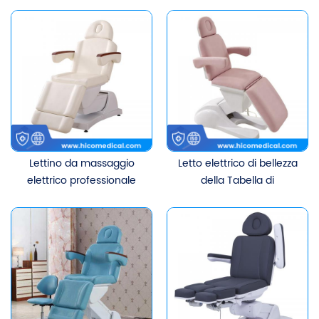
Corpo Trattamento viso
fascia alta Lettino per
Lettino per sferza Lettino
ciglia Salone di bellezza
per massaggi cosmetico
Mobili per spa Lettino per
con 3/4 motori
il trattamento del viso per
il corpo
Lettino da massaggio
Letto elettrico di bellezza
elettrico professionale
della Tabella di
per spa di bellezza per
massaggio della mobilia
casa e salone
del salone della stazione
termale dell'OEM
all'ingrosso con 3/4
motori