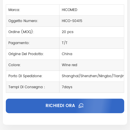
Marca:
HICOMED
Oggetto Numero:
HICO-S0415
Ordine (MOQ):
20 pcs
Pagamento:
T/T
Origine Del Prodotto:
China
Colore:
Wine red
Porto Di Spedizione:
Shanghai/Shenzhen/Ningbo/Tianjin
Tempi Di Consegna：
7days
RICHIEDI ORA