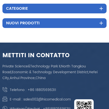
CATEGORIE
NUOVI PRODOTTI
METTITI IN CONTATTO
Private Science&Technology Park II,North Tangkou
Road,Economic & Technology Development District,Hefei
City,Anhui Province,China
Telefono :
+86 18805696311
E-mail :
sales002@hicomedical.com
Whatsap/Wechat :
+8618805696311