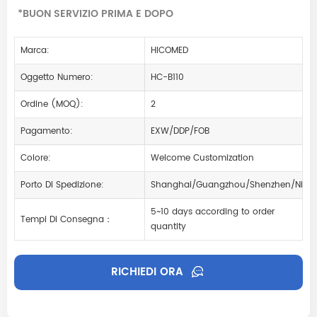
*BUON SERVIZIO PRIMA E DOPO
Marca:
HICOMED
Oggetto Numero:
HC-B110
Ordine (MOQ):
2
Pagamento:
EXW/DDP/FOB
Colore:
Welcome Customization
Porto Di Spedizione:
Shanghai/Guangzhou/Shenzhen/Ning
5~10 days according to order
Tempi Di Consegna：
quantity
RICHIEDI ORA