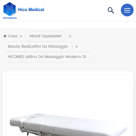
https://www.microsoft.com/en-us/microsoft-teams/log-in
Casa
Mobili Ospedalieri
Beauty Bed&Lettini Da Massaggio
HICOMED Lettino Da Massaggio Moderno Di Lusso A 4 Motori Base In Oro Lettino Cosmetico Funzione Di Riscaldamento Porta Di Ricarica USB Con Decorazione Luminosa