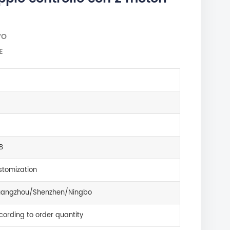
VO
E
B
tomization
angzhou/Shenzhen/Ningbo
cording to order quantity