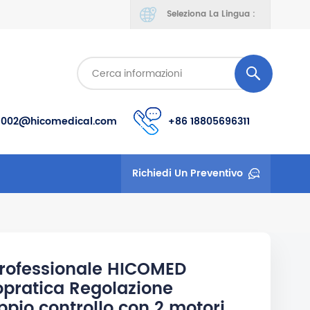
Seleziona La Lingua :
s002@hicomedical.com
+86 18805696311
Richiedi Un Preventivo
professionale HICOMED
ropratica Regolazione
oppio controllo con 2 motori