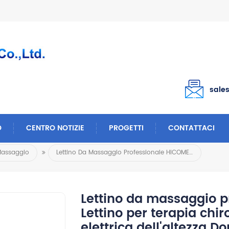
sale
O
CENTRO NOTIZIE
PROGETTI
CONTATTACI
Massaggio
Lettino Da Massaggio Professionale HICOMED Lettino Per Terapia Chiropratica Regolazione Elettrica Dell'altezza Doppio Controllo Con 2 Motori In Vendita
Lettino da massaggio 
Lettino per terapia chi
elettrica dell'altezza D