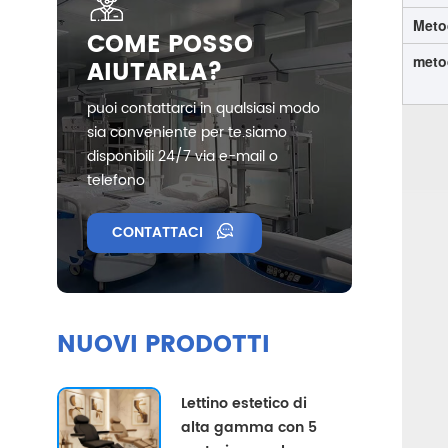
Meto
COME POSSO
meto
AIUTARLA?
puoi contattarci in qualsiasi modo
sia conveniente per te.siamo
disponibili 24/7 via e-mail o
telefono
CONTATTACI
NUOVI PRODOTTI
Lettino estetico di
alta gamma con 5