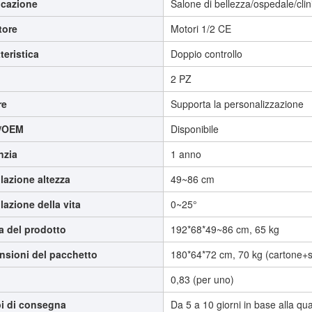
icazione
Salone di bellezza/ospedale/clin
tore
Motori 1/2 CE
teristica
Doppio controllo
Q
2 PZ
re
Supporta la personalizzazione
/OEM
Disponibile
nzia
1 anno
lazione altezza
49~86 cm
azione della vita
0~25°
a del prodotto
192*68*49~86 cm, 65 kg
nsioni del pacchetto
180*64*72 cm, 70 kg (cartone+st
0,83 (per uno)
i di consegna
Da 5 a 10 giorni in base alla qua