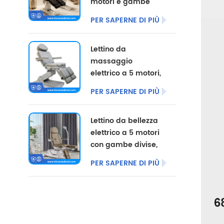
motori e gambe
divise, disponibile
PER SAPERNE DI PIÙ
con opzioni di
colore
Lettino da
personalizzate.
massaggio
elettrico a 5 motori,
poltrona per
PER SAPERNE DI PIÙ
pedicure
cosmetica,
Lettino da bellezza
arredamento per
elettrico a 5 motori
salone, lettino
con gambe divise,
elettrico per centri
ideale per uso
di podologia, molto
PER SAPERNE DI PIÙ
commerciale.
venduto.