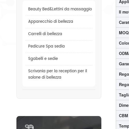
Appl
Beauty Bed&Lettini da massaggio
Il mo
Apparecchio di bellezza
Carat
MO
Carrelli di bellezza
Colo
Pedicure Spa sedia
ODM
Sgabelli e sedie
Gara
Scrivania per la reception per il
Rego
salone di bellezza
Regol
Tagli
Dime
CBM
Temp