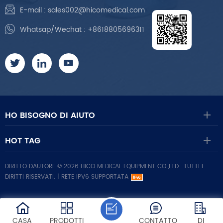
E-mail :
sales002@hicomedical.com
Whatsap/Wechat :
+8618805696311
HO BISOGNO DI AIUTO
HOT TAG
DIRITTO DAUTORE © 2026 HICO MEDICAL EQUIPMENT CO.,LTD.. TUTTI I
DIRITTI RISERVATI. |
RETE IPV6 SUPPORTATA
CASA
PRODOTTI
CONTATTO
DI