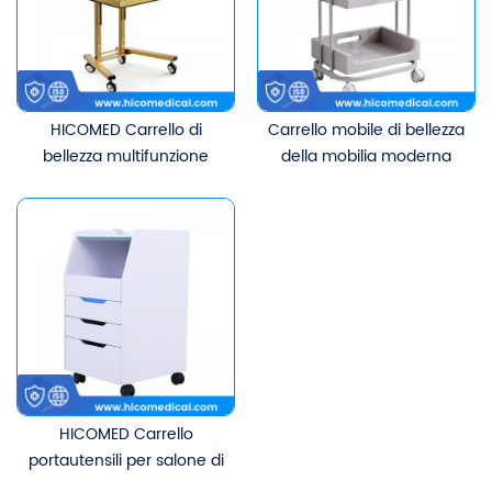
HICOMED Carrello di
Carrello mobile di bellezza
bellezza multifunzione
della mobilia moderna
pieghevole per salone di
del salone della stazione
bellezza in acciaio
termale di HICOMED
inossidabile di alta qualità
Carrello mobile per lo
stoccaggio del salone di
bellezza con le ruote
mute
HICOMED Carrello
portautensili per salone di
bellezza popolare Carrello