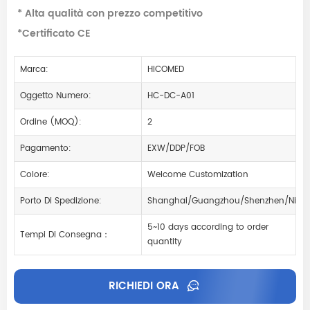
* Alta qualità con prezzo competitivo
*Certificato CE
Marca:
HICOMED
Oggetto Numero:
HC-DC-A01
Ordine (MOQ):
2
Pagamento:
EXW/DDP/FOB
Colore:
Welcome Customization
Porto Di Spedizione:
Shanghai/Guangzhou/Shenzhen/Ning
5~10 days according to order
Tempi Di Consegna：
quantity
RICHIEDI ORA