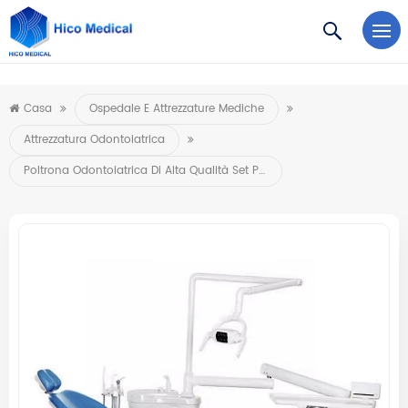
https://www.microsoft.com/en-us/microsoft-teams/log-in
Casa
Ospedale E Attrezzature Mediche
Attrezzatura Odontoiatrica
Poltrona Odontoiatrica Di Alta Qualità Set Poltrona Odontoiatrica Completa Poltrona Odontoiatrica Economica All'ingrosso Per Il Commercio All'ingrosso