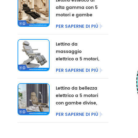
Lettino estetico di
alta gamma con 5
motori e gambe
divise, disponibile
PER SAPERNE DI PIÙ
con opzioni di
colore
Lettino da
personalizzate.
massaggio
elettrico a 5 motori,
poltrona per
PER SAPERNE DI PIÙ
pedicure
cosmetica,
Lettino da bellezza
arredamento per
elettrico a 5 motori
salone, lettino
con gambe divise,
elettrico per centri
ideale per uso
di podologia, molto
PER SAPERNE DI PIÙ
commerciale.
venduto.