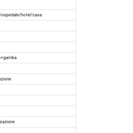
za/ospedale/hotel/casa
za+gamba
azione
zazione