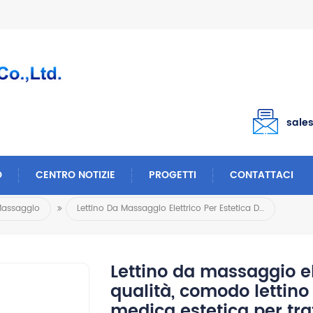
sale
O
CENTRO NOTIZIE
PROGETTI
CONTATTACI
Massaggio
Lettino Da Massaggio Elettrico Per Estetica Di Alta Qualità, Comodo Lettino Da Clinica Estetica, Poltrona Medica Estetica Per Trattamenti Viso
Lettino da massaggio ele
qualità, comodo lettino 
medica estetica per tra