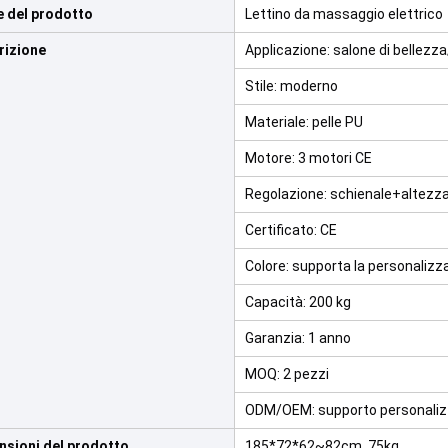
 del prodotto
Lettino da massaggio elettrico
rizione
Applicazione: salone di bellez
Stile: moderno
Materiale: pelle PU
Motore: 3 motori CE
Regolazione: schienale+altez
Certificato: CE
Colore: supporta la personalizz
Capacità: 200 kg
Garanzia: 1 anno
MOQ: 2 pezzi
ODM/OEM: supporto personaliz
nsioni del prodotto
185*72*62~82cm, 75kg