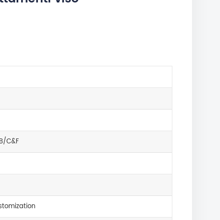
B/C&F
tomization