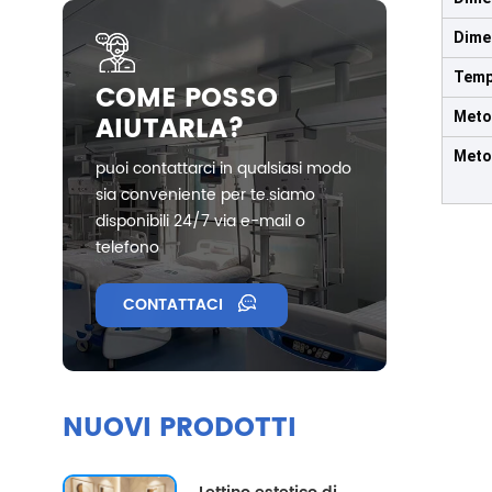
Dime
Temp
COME POSSO
AIUTARLA?
Meto
Meto
puoi contattarci in qualsiasi modo
sia conveniente per te.siamo
disponibili 24/7 via e-mail o
telefono
CONTATTACI
NUOVI PRODOTTI