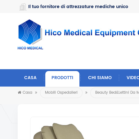
https://www.microsoft.com/en-us/microsoft-teams/log-in
Il tuo fornitore di attrezzature mediche unico
CASA
PRODOTTI
CHI SIAMO
VIDE
Casa
Mobili Ospedalieri
Beauty Bed&Lettini Da 