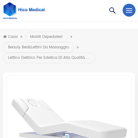
https://www.microsoft.com/en-us/microsoft-teams/log-in
Casa
Mobili Ospedalieri
Beauty Bed&Lettini Da Massaggio
Lettino Elettrico Per Estetica Di Alta Qualità, Attrezzatura Per Salone Di Bellezza, Lettino Per Massaggi Elettrico, Lettino Per Ciglia Cosmetiche Con 3 Motori E Comando A Pedale