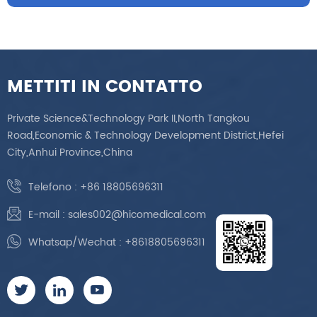
METTITI IN CONTATTO
Private Science&Technology Park II,North Tangkou
Road,Economic & Technology Development District,Hefei
City,Anhui Province,China
Telefono :
+86 18805696311
E-mail :
sales002@hicomedical.com
Whatsap/Wechat :
+8618805696311