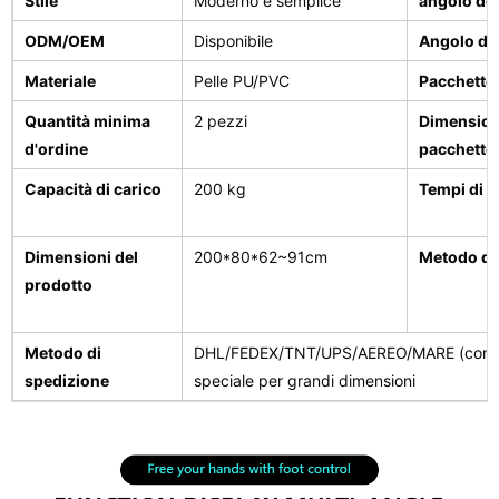
Stile
Moderno e semplice
angolo de
ODM/OEM
Disponibile
Angolo di 
Materiale
Pelle PU/PVC
Pacchetto
Quantità minima
2 pezzi
Dimension
d'ordine
pacchetto
Capacità di carico
200 kg
Tempi di 
Dimensioni del
200*80*62~91cm
Metodo di
prodotto
Metodo di
DHL/FEDEX/TNT/UPS/AEREO/MARE (conseg
spedizione
speciale per grandi dimensioni