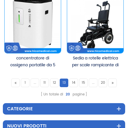
concentratore di
Sedia a rotelle elettrica
ossigeno portatile da 5
per scale rampicante di
litri di vendita calda
alta qualità
ossigenatore portatile per
1
...
11
12
13
14
15
...
20
uso medico ospedaliero
Un totale di
20
pagine
CATEGORIE
NUOVI PRODOTTI