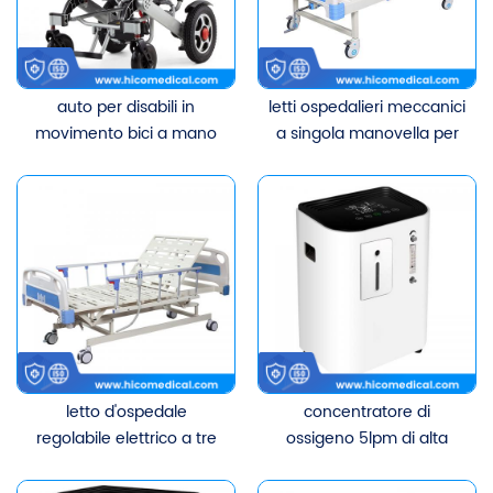
auto per disabili in
letti ospedalieri meccanici
movimento bici a mano
a singola manovella per
sedia a rotelle elettrica
uso medico
pieghevole
letto d'ospedale
concentratore di
regolabile elettrico a tre
ossigeno 5lpm di alta
funzioni a basso prezzo
qualità portatile per uso
medico o domestico