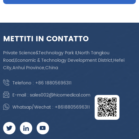
METTITI IN CONTATTO
Private Science&Technology Park II,North Tangkou
Road,Economic & Technology Development District,Hefei
City,Anhui Province,China
Telefono :
+86 18805696311
E-mail :
sales002@hicomedical.com
Whatsap/Wechat :
+8618805696311