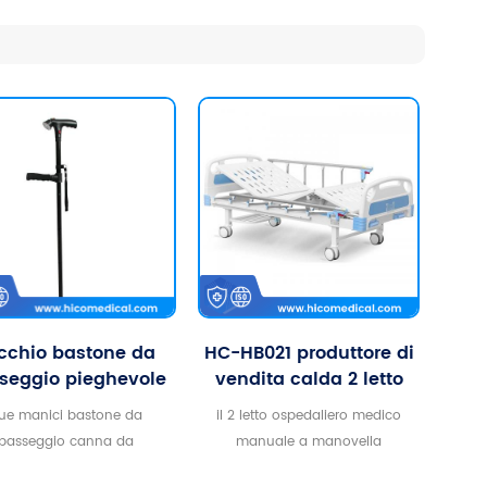
cchio bastone da
HC-HB021 produttore di
seggio pieghevole
vendita calda 2 letto
alluminio nero con
d'ospedale di cura
ue manici bastone da
il 2 letto ospedaliero medico
ppia impugnatura
medica manuale
passeggio canna da
manuale a manovella
regolabile
manovella
ampicata da esterno con
progettato in modo compatto