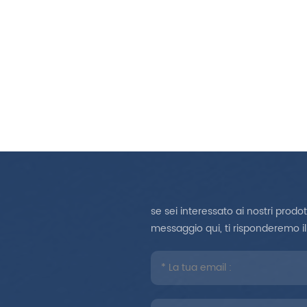
regol
ess
adatt
di 1.
istruz
s
ad
reg
stam
estr
adeg
usalo.
se sei interessato ai nostri prodo
l'e
messaggio qui, ti risponderemo il
suolo
a 
slit
l'im
supe