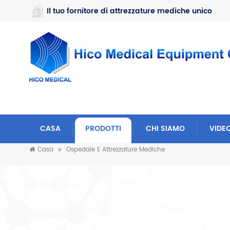
https://www.microsoft.com/en-us/microsoft-teams/log-in
Il tuo fornitore di attrezzature mediche unico
CASA
PRODOTTI
CHI SIAMO
VIDE
Casa
Ospedale E Attrezzature Mediche