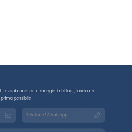
ato, le dimensioni possono
ere personalizzate, ed è
o a persone con un'altezza
56-1.85 CM 6. carico 150 kg
ioni per l'uso: 1: regolare le
tampelle ad un'altezza
eguata. due metodi di
olazione per sollevare le
pelle: premere la biglia,
arre il tubo di derivazione,
regolare ad un'altezza
uata, estrarre la biglia, e
 durante l'uso, l'angolo tra
tti e vuoi conoscere maggiori dettagli, lascia un
stensione del bastone e il
 prima possibile
 non deve essere inferiore
60 gradi per evitare lo
tamento. . 2: controlla se
pugnatura è allentata o la
rficie dell'impugnatura è