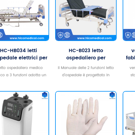
gener
assis
profe
HC-HB034 letti
HC-B023 letto
v
pedale elettrici per
ospedaliero per
fab
ermieri a 3 funzioni
allattamento manuale
acc
Letto ospedaliero medico
il Manuale delle 2 funzioni letto
ven
all'ingrosso
in metallo a 2 funzioni
rico a 3 funzioni adotta un
d'ospedale è progettato in
st
all'ingrosso
e importato, che è facile e
modo compatto con un
regol
ssibile da usare e non ha
aspetto elegante, facile da
del p
more. offre una migliore
usare. ha due funzioni:
un 
tenza ai malati. * servizio
sollevamento del poggiagambe
ssionale * alta qualità con
e dello schienale che è più
com
alta qualità
comodo da usare. *servizio
professionale *alta qualità con
i
prezzo competitivo
ino