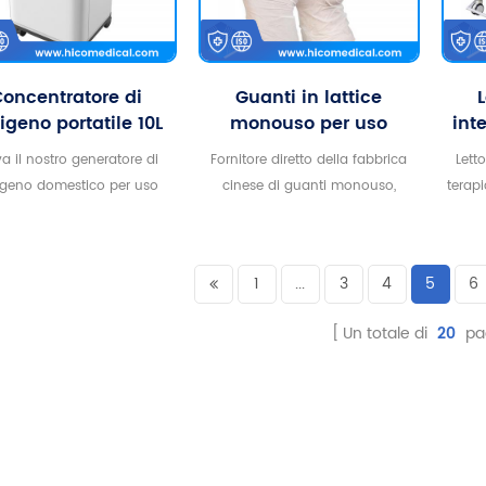
lis
ess
utili
oncentratore di
Guanti in lattice
di ma
igeno portatile 10L
monouso per uso
int
cchine a doppio
medico da 9" senza
a
ca
a il nostro generatore di
Fornitore diretto della fabbrica
Lett
lusso di ossigeno
polvere
igeno domestico per uso
cinese di guanti monouso,
terap
el
inos
o da 10 litri ZY-10FW non
guanti in lattice spessi bianchi
a ci
ri
deluderà mai. È dotato di
economici per adulti, con S M L
ecce
etaccio e compressore
tre taglie disponibili. Altamente
tel
1
...
3
4
5
6
olare al litio importati ad
elastici e igienici, questi guanti
prog
efficienza, doppi misuratori
senza polvere sono stati
Un totale di
20
pa
migli
portata, doppie prese di
ampiamente utilizzati in multi-
ant
sigeno, doppie tazze di
campi.
buon
ificazione, atomizzazioni,
guarn
zioni di temporizzazione,
ne 
rmi, ecc. funzioni che puoi
pulsa
immaginare.