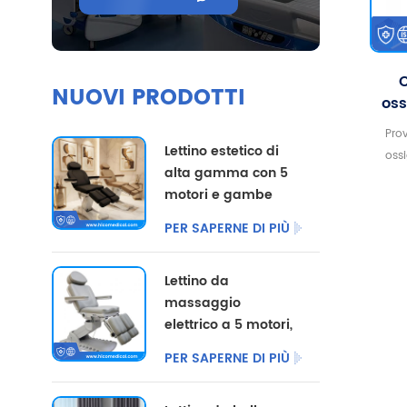
C
NUOVI PRODOTTI
oss
Ma
Prov
f
Lettino estetico di
oss
alta gamma con 5
medic
motori e gambe
ti 
divise, disponibile
s
PER SAPERNE DI PIÙ
con opzioni di
molec
colore
alta 
Lettino da
personalizzate.
di 
massaggio
os
elettrico a 5 motori,
umid
poltrona per
fun
PER SAPERNE DI PIÙ
pedicure
alla
cosmetica,