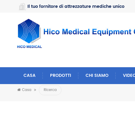
https://www.microsoft.com/en-us/microsoft-teams/log-in
Il tuo fornitore di attrezzature mediche unico
CASA
PRODOTTI
CHI SIAMO
VIDE
Casa
Ricerca