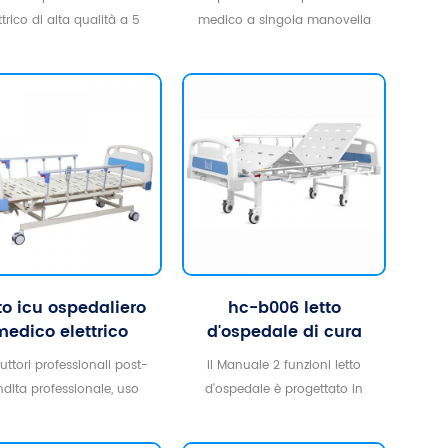
paziente
ttrico di alta qualità a 5
medico a singola manovella
oni per uso ospedaliero o
offre un grande comfort per i
clinico
pazienti in base alle loro
esigenze.rispetto ai tipi elettrici e
di altro tipo di letti ospedalieri
regolabili a manovella
manuale, ha le prestazioni di
costo più elevate
to icu ospedaliero
hc-b006 letto
medico elettrico
d'ospedale di cura
multifunzionale
manuale in metallo a
uttori professionali post-
il Manuale 2 funzioni letto
2 manovelle 2 funzioni
ndita professionale, uso
d'ospedale è progettato in
curo di letto d'ospedale
modo compatto con un
aspetto elegante, facile da