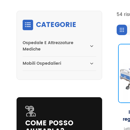
54 ris
CATEGORIE
Ospedale E Attrezzature
Mediche
Mobili Ospedalieri
reg
COME POSSO
tr
Let