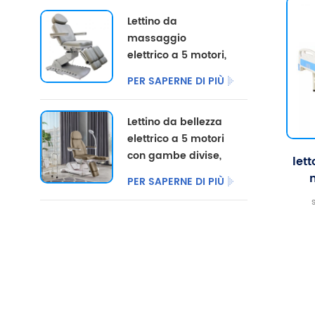
colore
di t
Lettino da
personalizzate.
massaggio
all'
elettrico a 5 motori,
tes
poltrona per
pied
PER SAPERNE DI PIÙ
pedicure
abba
cosmetica,
Lettino da bellezza
arredamento per
elettrico a 5 motori
salone, lettino
con gambe divise,
elettrico per centri
let
ideale per uso
di podologia, molto
PER SAPERNE DI PIÙ
commerciale.
venduto.
semp