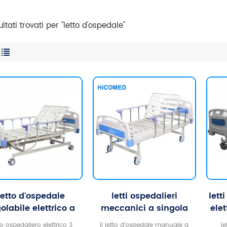
ultati trovati per "letto d'ospedale"
letto d'ospedale
letti ospedalieri
lett
olabile elettrico a
meccanici a singola
elet
e funzioni a basso
manovella per uso
to ospedaliero elettrico 3
il letto d'ospedale manuale a
l