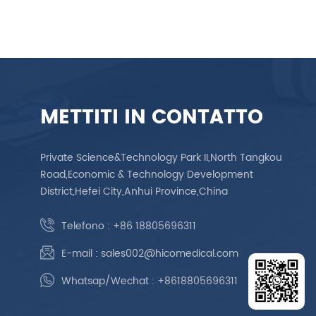
METTITI IN CONTATTO
Private Science&Technology Park II,North Tangkou
Road,Economic & Technology Development
District,Hefei City,Anhui Province,China
Telefono :
+86 18805696311
E-mail :
sales002@hicomedical.com
Whatsap/Wechat :
+8618805696311