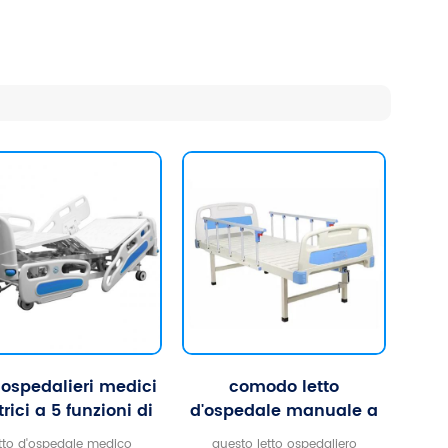
i ospedalieri medici
comodo letto
trici a 5 funzioni di
d'ospedale manuale a
vendita calda
manovella singolo per
etto d'ospedale medico
questo letto ospedaliero