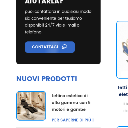
AIUTARLA?
puoi contattarci in qualsiasi modo
sia conveniente per te.siamo
disponibili 24/7 via e-mail o
telefono
CONTATTACI
NUOVI PRODOTTI
lett
elet
Lettino estetico di
alta gamma con 5
il
motori e gambe
el
divise, disponibile
ci
PER SAPERNE DI PIÙ
con opzioni di
quest