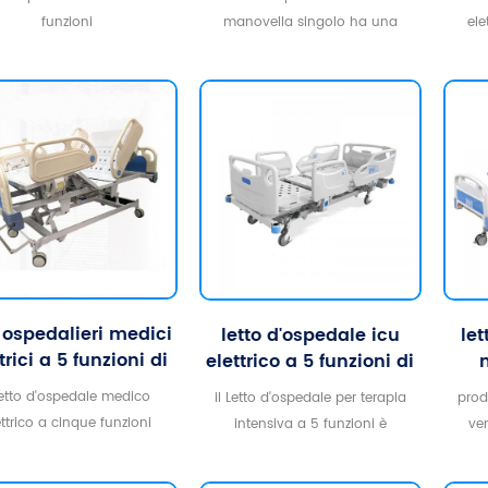
prezzo
medico
funzioni
manovella singolo ha una
ele
funzione che è il sollevamento
funzi
dello schienale da 0Â° a 75Â°.il
telaio del letto è realizzato in
acciaio al carbonio che è
stabile e durevole
i ospedalieri medici
letto d'ospedale icu
let
trici a 5 funzioni di
elettrico a 5 funzioni di
vendita calda
alta qualità per
 letto d'ospedale medico
il Letto d'ospedale per terapia
prod
apparecchiature
ettrico a cinque funzioni
intensiva a 5 funzioni è
ve
mediche
nque funzioni classiche:
progettato in modo compatto
si
e includono il movimento
con un aspetto elegante, facile