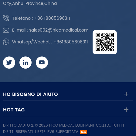
City,Anhui Province,China
Telefono :
+86 18805696311
E-mail :
sales002@hicomedical.com
Whatsap/Wechat :
+8618805696311
HO BISOGNO DI AIUTO
HOT TAG
DIRITTO DAUTORE © 2026 HICO MEDICAL EQUIPMENT CO.,LTD.. TUTTI I
DIRITTI RISERVATI. |
RETE IPV6 SUPPORTATA