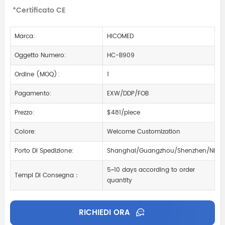
*Certificato CE
Marca:
HICOMED
Oggetto Numero:
HC-B909
Ordine (MOQ):
1
Pagamento:
EXW/DDP/FOB
Prezzo:
$481/piece
Colore:
Welcome Customization
Porto Di Spedizione:
Shanghai/Guangzhou/Shenzhen/Ning
5~10 days according to order
Tempi Di Consegna：
quantity
RICHIEDI ORA