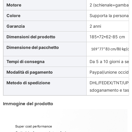
Motore
2 (schienale+gamba+a
Colore
Supporta la personali
Garanzia
2 anni
Dimensioni del prodotto
185*72*62-85 cm
Dimensione del pacchetto
(ca
169*77*83 cm/80 kg
Tempi di consegna
Da 5 a 10 giorni a sec
Modalità di pagamento
Paypal/unione occide
Metodo di spedizione
DHL/FEDEX/TNT/UPS/A
sdoganamento e tasse
Immagine del prodotto