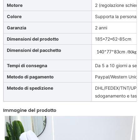
Motore
2 (regolazione schie
Colore
Supporta la personali
Garanzia
2 anni
Dimensioni del prodotto
185*72*62-85cm
Dimensioni del pacchetto
(
140*77*83cm
/80kg
Tempi di consegna
Da 5 a 10 giorni a sec
Metodo di pagamento
Paypal/Western Unio
Metodo di spedizione
DHL/FEDEX/TNT/UPS/A
sdoganamento e tasse)
Immagine del prodotto