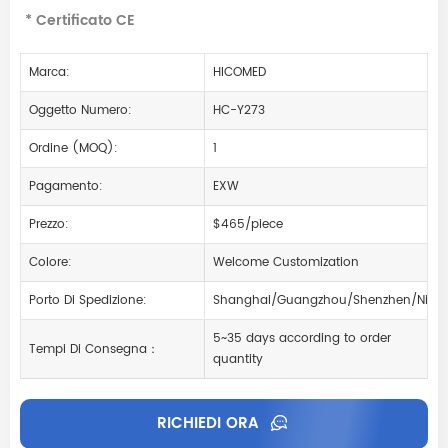
* Certificato CE
Marca:
HICOMED
Oggetto Numero:
HC-Y273
Ordine (MOQ):
1
Pagamento:
EXW
Prezzo:
$465/piece
Colore:
Welcome Customization
Porto Di Spedizione:
Shanghai/Guangzhou/Shenzhen/Ning
5~35 days according to order
Tempi Di Consegna：
quantity
RICHIEDI ORA