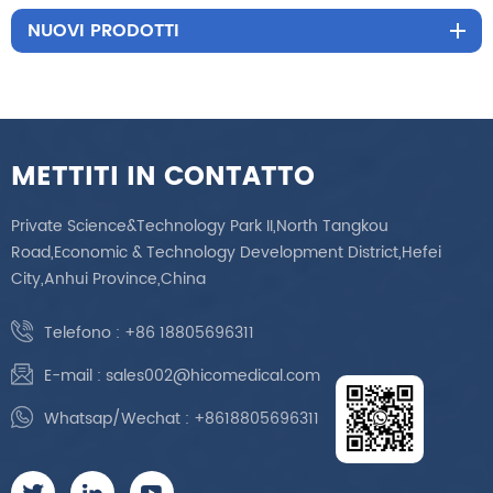
NUOVI PRODOTTI
METTITI IN CONTATTO
Private Science&Technology Park II,North Tangkou
Road,Economic & Technology Development District,Hefei
City,Anhui Province,China
Telefono :
+86 18805696311
E-mail :
sales002@hicomedical.com
Whatsap/Wechat :
+8618805696311