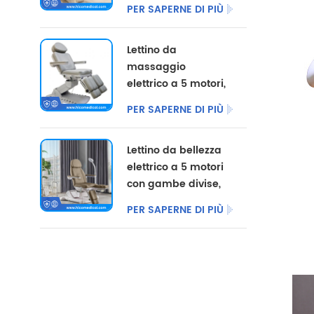
divise, disponibile
PER SAPERNE DI PIÙ
con opzioni di
colore
Lettino da
personalizzate.
massaggio
elettrico a 5 motori,
poltrona per
PER SAPERNE DI PIÙ
pedicure
cosmetica,
Lettino da bellezza
arredamento per
elettrico a 5 motori
salone, lettino
con gambe divise,
elettrico per centri
ideale per uso
di podologia, molto
PER SAPERNE DI PIÙ
commerciale.
venduto.