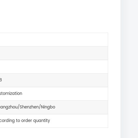
B
tomization
angzhou/Shenzhen/Ningbo
cording to order quantity