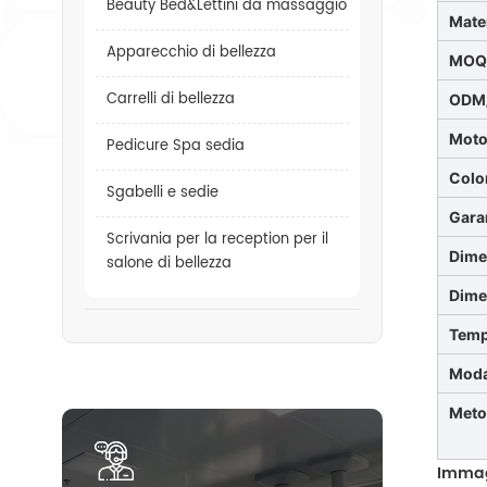
Beauty Bed&Lettini da massaggio
Mate
Apparecchio di bellezza
MO
Carrelli di bellezza
ODM
Moto
Pedicure Spa sedia
Colo
Sgabelli e sedie
Gara
Scrivania per la reception per il
Dime
salone di bellezza
Dime
Temp
Moda
Meto
Immag