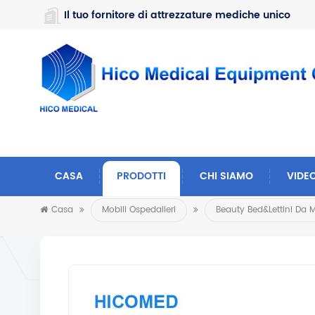
https://www.microsoft.com/en-us/microsoft-teams/log-in
Il tuo fornitore di attrezzature mediche unico
CASA
PRODOTTI
CHI SIAMO
VIDE
Casa
Mobili Ospedalieri
Beauty Bed&Lettini Da 