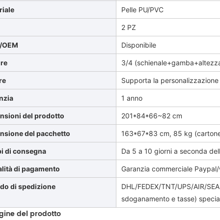
riale
Pelle PU/PVC
Q
2 PZ
/OEM
Disponibile
re
3/4 (schienale+gamba+altezza+
re
Supporta la personalizzazione
nzia
1 anno
nsioni del prodotto
201*84*66~82 cm
nsione del pacchetto
163*67*83 cm, 85 kg (cartone 
i di consegna
Da 5 a 10 giorni a seconda dell
lità di pagamento
Garanzia commerciale Paypal/
do di spedizione
DHL/FEDEX/TNT/UPS/AIR/SEA (
sdoganamento e tasse) special
ine del prodotto