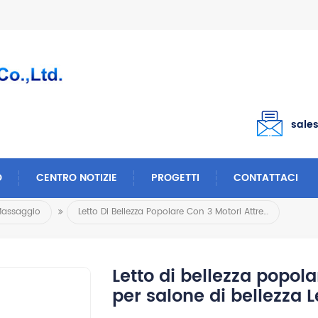
sale
O
CENTRO NOTIZIE
PROGETTI
CONTATTACI
Massaggio
Letto Di Bellezza Popolare Con 3 Motori Attrezzatura Per Salone Di Bellezza Letto Cosmetico Per Ciglia
Letto di bellezza popol
per salone di bellezza L