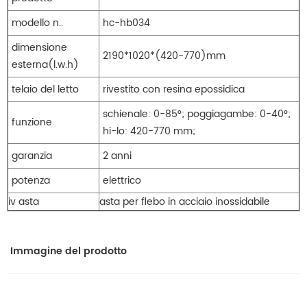
modello n..
hc-hb034
dimensione
2190*1020*(420-770)mm
esterna(l.w.h)
telaio del letto
rivestito con resina epossidica
schienale: 0-85°; poggiagambe: 0-40°;
funzione
hi-lo: 420-770 mm;
garanzia
2 anni
potenza
elettrico
iv asta
asta per flebo in acciaio inossidabile
Immagine del prodotto