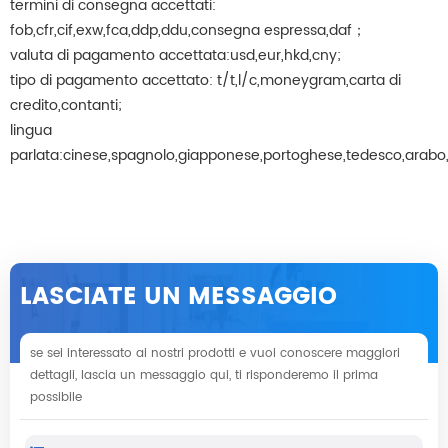
termini di consegna accettati:
fob,cfr,cif,exw,fca,ddp,ddu,consegna espressa,daf；
valuta di pagamento accettata:usd,eur,hkd,cny;
tipo di pagamento accettato: t/t,l/c,moneygram,carta di
credito,contanti;
lingua
parlata:cinese,spagnolo,giapponese,portoghese,tedesco,arabo,f
LASCIATE UN MESSAGGIO
se sei interessato ai nostri prodotti e vuoi conoscere maggiori
dettagli, lascia un messaggio qui, ti risponderemo il prima
possibile