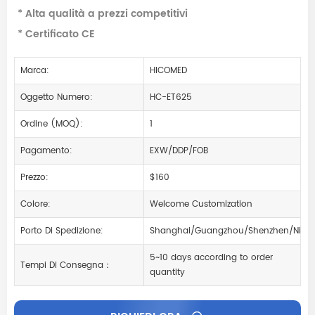
* Alta qualità a prezzi competitivi
* Certificato CE
Marca:
HICOMED
Oggetto Numero:
HC-ET625
Ordine (MOQ):
1
Pagamento:
EXW/DDP/FOB
Prezzo:
$160
Colore:
Welcome Customization
Porto Di Spedizione:
Shanghai/Guangzhou/Shenzhen/Ning
5~10 days according to order
Tempi Di Consegna：
quantity