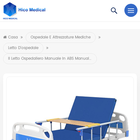
https://www.microsoft.com/en-us/microsoft-teams/log-in
Casa
Ospedale E Attrezzature Mediche
Letto D'ospedale
Il Letto Ospedaliero Manuale In ABS Manuale A Manovella Singola Più Venduto All'ingrosso Con Guardavia E Materasso Accetta Parti Opzionali OEM