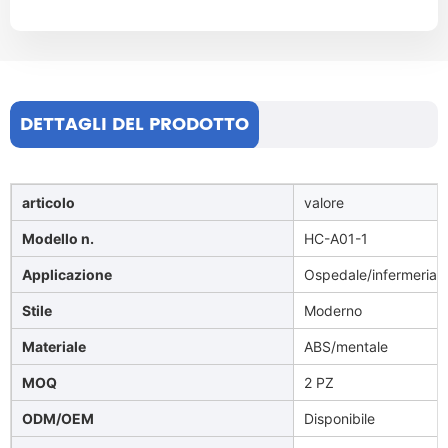
DETTAGLI DEL PRODOTTO
articolo
valore
Modello n.
HC-A01-1
Applicazione
Ospedale/infermeria
c
Stile
Moderno
Materiale
ABS/mentale
MOQ
2 PZ
ODM/OEM
Disponibile