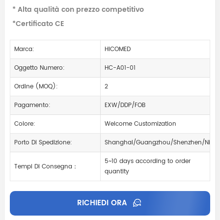
* Alta qualità con prezzo competitivo
*Certificato CE
Marca:
HICOMED
Oggetto Numero:
HC-A01-01
Ordine (MOQ):
2
Pagamento:
EXW/DDP/FOB
Colore:
Welcome Customization
Porto Di Spedizione:
Shanghai/Guangzhou/Shenzhen/Ning
5~10 days according to order
Tempi Di Consegna：
quantity
RICHIEDI ORA