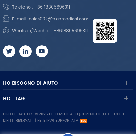
Telefono :
+86 18805696311
E-mail :
sales002@hicomedical.com
Whatsap/Wechat :
+8618805696311
HO BISOGNO DI AIUTO
HOT TAG
DIRITTO DAUTORE © 2026 HICO MEDICAL EQUIPMENT CO.,LTD.. TUTTI I
DIRITTI RISERVATI. |
RETE IPV6 SUPPORTATA