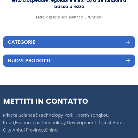
letto d'ospedale regolabile elettrico a tre funzioni a
basso prezzo
Letto ospedaliero elettrico 3 funzioni
CATEGORIE
NUOVI PRODOTTI
METTITI IN CONTATTO
Private Science&Technology Park II,North Tangkou
Road,Economic & Technology Development District,Hefei
City,Anhui Province,China