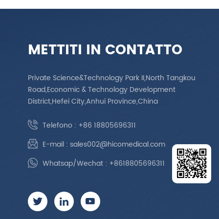
METTITI IN CONTATTO
Private Science&Technology Park II,North Tangkou
Road,Economic & Technology Development
District,Hefei City,Anhui Province,China
Telefono :
+86 18805696311
E-mail :
sales002@hicomedical.com
Whatsap/Wechat :
+8618805696311