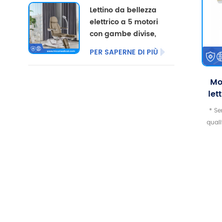
Lettino da bellezza
arredamento per
elettrico a 5 motori
salone, lettino
con gambe divise,
elettrico per centri
ideale per uso
di podologia, molto
PER SAPERNE DI PIÙ
commerciale.
venduto.
Mo
let
ele
* Se
let
quali