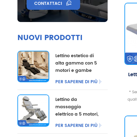
CONTATTACI
let
NUOVI PRODOTTI
Lettino estetico di
alta gamma con 5
motori e gambe
Let
divise, disponibile
PER SAPERNE DI PIÙ
con opzioni di
colore
* Se
re
Lettino da
personalizzate.
quali
per
massaggio
elettrico a 5 motori,
co
poltrona per
PER SAPERNE DI PIÙ
el
pedicure
cosmetica,