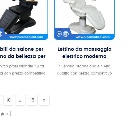
bili da salone per
Lettino da massaggio
tino da bellezza per
elettrico moderno
saggi elettrici di
bianco con 3 motori
rvizio professionale * Alta
* Servizio professionale * Alta
so completamente
CE, regolazione
tà con prezzo competitivo
qualità con prezzo competitivo
neri
elettrica, trattamento
*Certificato CE
*Certificato CE
ciglia, barella, lettino
da massaggio
10
...
15
gine