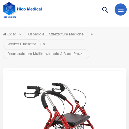
https://www.microsoft.com/en-us/microsoft-teams/log-in
Casa
Ospedale E Attrezzature Mediche
Walker E Rollator
Deambulatore Multifunzionale A Buon Prezzo Con Freno A Mano E Cestino Per Anziani