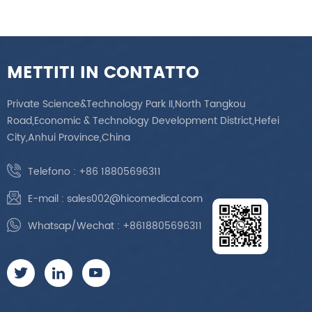
METTITI IN CONTATTO
Private Science&Technology Park II,North Tangkou
Road,Economic & Technology Development District,Hefei
City,Anhui Province,China
Telefono :
+86 18805696311
E-mail :
sales002@hicomedical.com
Whatsap/Wechat :
+8618805696311