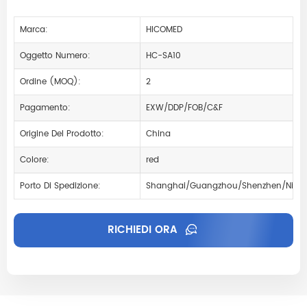
Marca:
HICOMED
Oggetto Numero:
HC-SA10
Ordine (MOQ):
2
Pagamento:
EXW/DDP/FOB/C&F
Origine Del Prodotto:
China
Colore:
red
Porto Di Spedizione:
Shanghai/Guangzhou/Shenzhen/Ningb
RICHIEDI ORA