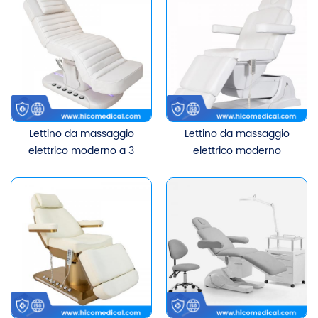
Lettino da massaggio
Lettino da massaggio
elettrico moderno a 3
elettrico moderno
motori Lettino per
all'ingrosso per lettino da
trattamenti viso per
massaggio SPA a 4
salone di bellezza Lettino
motori per estetica
per ciglia Lettino elettrico
cosmetico per bellezza
con comando a pedale