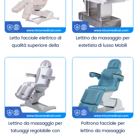
Letto facciale elettrico di
Lettino da massaggio per
qualità superiore della
estetista di lusso Mobili
sedia di podologia della
per saloni di bellezza
mobilia del salone con 5
Lettino per ciglia Lettino
motori
per massaggi per il viso di
bellezza per spa elettrica
cosmetica
Lettino da massaggio per
Poltrona facciale per
tatuaggi regolabile con
lettino da massaggio