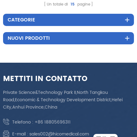
curvo elettrico con
Un totale di
15
pagine
controllo a pedale.
CATEGORIE
NUOVI PRODOTTI
METTITI IN CONTATTO
Private Science&Technology Park II,North Tangkou
Road,Economic & Technology Development District,Hefei
City,Anhui Province,China
Telefono :
+86 18805696311
E-mail :
sales002@hicomedical.com