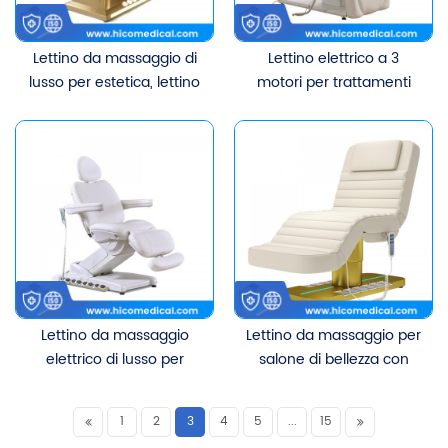
Lettino da massaggio di
Lettino elettrico a 3
lusso per estetica, lettino
motori per trattamenti
da clinica estetica,
medici, salone di bellezza,
poltrona medica per
spa, lettino per massaggi,
trattamenti viso per
lettino per extension viso
salone di bellezza
e corpo, barella per ciglia
Lettino da massaggio
Lettino da massaggio per
elettrico di lusso per
salone di bellezza con
estetica, arredamento
motore CE 3 di lusso,
per salone di alta gamma
lettino per trattamenti
1
2
3
4
5
...
15
con 4 motori
estetici, lettino per ciglia