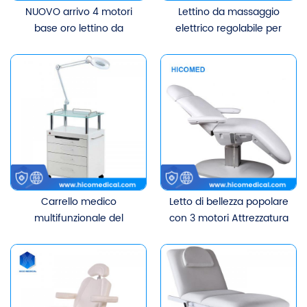
NUOVO arrivo 4 motori
Lettino da massaggio
base oro lettino da
elettrico regolabile per
massaggio elettrico
mobili da salone spa
doppio controllo salone
ODM/OEM Lettino per il
spa mobili letto di bellezza
viso di bellezza con 3/4
viso con buon prezzo
motori
Carrello medico
Letto di bellezza popolare
multifunzionale del
con 3 motori Attrezzatura
carrello dentale di
per salone di bellezza
bellezza della mobilia del
Letto cosmetico per ciglia
salone di bellezza estetico
con la lampada del LED